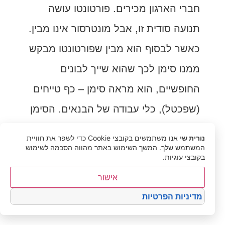
חברי הארגון מכירים. פורטונטו עושה
תנועה סודית זו, אבל מונטרסור אינו מבין.
כאשר לבסוף הוא מבין שפורטונטו מבקש
ממנו סימן לכך שהוא שייך לבונים
החופשיים, הוא מראה סימן – כף טייחים
(שפכטל), כלי עבודה של הבנאים. הסימן
שמונטרסור מראה לפורטונטו הוא
נורית שי
אנו משתמשים בקובצי Cookie כדי לשפר את חוויית
המשתמש שלך. המשך השימוש באתר מהווה הסכמה לשימוש
'
trowel
'. אהרון אמיר וגם עליזה נצר
בקובצי עוגיות.
תרגמו זאת ל'
כף סיידים'
. אלינוער ברגר
אישור
בחרה במילה '
מרית בנאים'
. לדעתי
מדיניות הפרטיות
בחירתה של אלינוער ברגר טובה יותר, כי