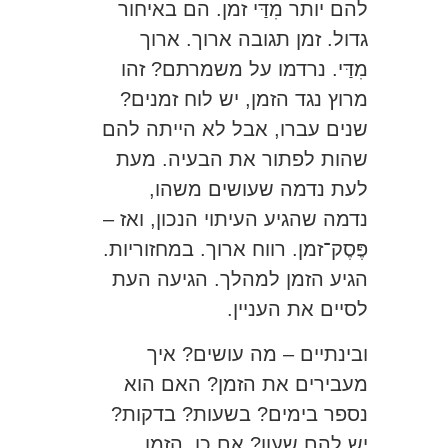
להם יותר מִדַּי זמן. הם באיחור
גדול. זמן תגובה ארוך. ארוך
מִדַּי. נרדמו על משמרתם? זהו
מרוץ נגד הזמן, יש לוח זמנים?
שנים עברו, אבל לא הייתה להם
שהות לפתור את הבעיה. מעת
לעת נדמה שעושים משהו,
נדמה שהגיע העיתוי הנכון, ואז –
פֶּסֶק־זמן. רווח ארוך. במחזוריות.
הגיע הזמן למהלך. הגיעה העת
לסיים את העניין.
ובינתיים – מה עושים? איך
מעבירים את הזמן? האם הוא
נספר בימים? בשעות? בדקות?
יש להם שעון? אם כן, הזמן