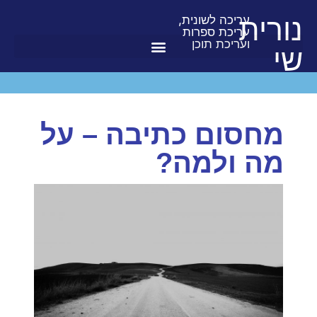
נורית
עריכה לשונית,
עריכת ספרות
ועריכת תוכן
שי
מחסום כתיבה – על
מה ולמה?