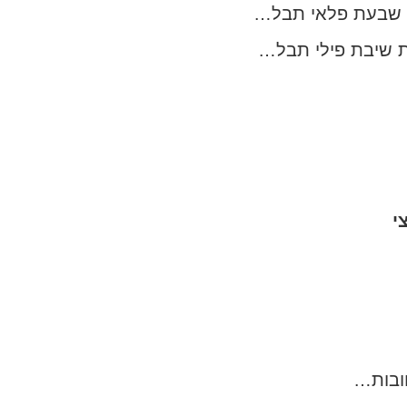
את שבעת פלאי תבל…
את שיבת פילי תבל…
י
חובות…