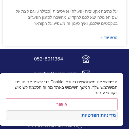
על כתיבה אקטיבית (פעילה) ופאסיבית (סבילה), וגם קצת על
שם הפעולה יצא לכם להקדיש מחשבה לסגנון הפעלים
בטקסטים שלכם, ואיך סגנון זה משפיע על הקורא?
קראו עוד »
052-8011364
nur.shai@gmail.com
נורית שי
אנו משתמשים בקובצי Cookie כדי לשפר את חוויית
המשתמש שלך. המשך השימוש באתר מהווה הסכמה לשימוש
בקובצי עוגיות.
אישור
מדיניות הפרטיות
Ⓒ כל הזכויות שמורות לנורית שי 2026