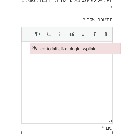
האימייל לא יוצג באתר.
שדות החובה מסומנים
*
התגובה שלך
*
×
Failed to initialize plugin: wplink
Failed to initialize plugin: wplink
שם
*