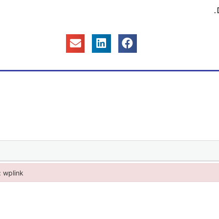
.
n: wplink
 wplink