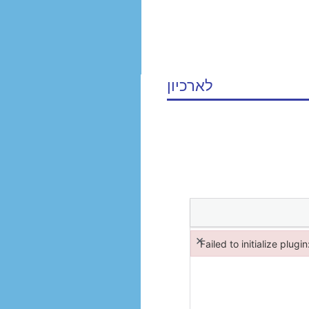
לארכיון
×
Failed to initialize plugi
Failed to initialize plugin: