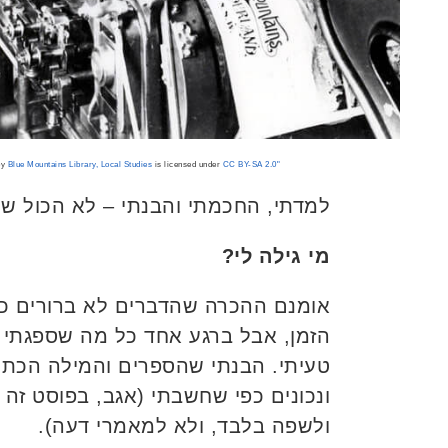
by
Blue Mountains Library, Local Studies
is licensed under
CC BY-SA 2.0
"Harry Phillips and staff at his printing press c1912"
למדתי, החכמתי והבנתי – לא הכול שחו
מי גילה לי?
אומנם ההכרה שהדברים לא ברורים כל
הזמן, אבל ברגע אחד כל מה שספגתי 
טעיתי. הבנתי שהספרים והמילה הכתו
ונכונים כפי שחשבתי (אגב, בפוסט זה
ולשפה בלבד, ולא למאמרי דעה).