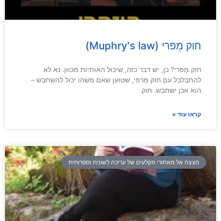
חוק מֵפרי (Muphry's law)
חוק מֵפרי? כן, יש דבר כזה, שיכול האותיות מכוון. נא לא
להתבלבל עם חוק מֵרפי, שטוען שאם משהו יכול להשתבש –
הוא אכן ישתבש. חוק
קראו עוד »
הצצה אל מאחורי הקלעים של עריכה לשונית וספרותית