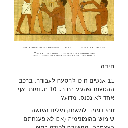
תיעוד של מילת מבוגרים במצרים העתיקה, ימי השושלת השישית, 2000-2350 לפנה"ס
מאת: http://www.circlist.de/beschneidung.jpg, נחלת הכלל,
https://commons.wikimedia.org/w/index.php?curid=842429
חידה
11 אנשים חיכו להסעה לעבודה. ברכב
ההסעות שהגיע היו רק 10 מקומות. אף
אחד לא נכנס. מדוע?
זוהי דוגמה למשחק מילים העושה
שימוש בהומונימיה (אם לא פענחתם
בעצמכם, התשובה לחידה בסוף