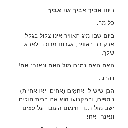
ביום
אביך אביך
את
אביך
.
כלומר:
ביום שבו מזג האוויר אינו צלול בגלל
אבק רב באוויר, אגרום מבוכה לאבא
שלך.
ה
אח
ה
אח
נמנם מול ה
אח
ונאנח:
אח
!
דהיינו:
הבן שיש לו אַחָאִים (אחים ו/או אחיות)
נוספים, ובמקצועו הוא אח בבית חולים,
ישב מול תנור חימום העובד על עצים
ונאנח: אח!