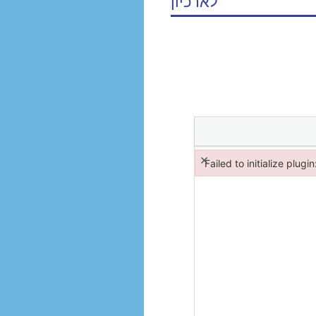
לארכיון
×
Failed to initialize plugi
Failed to initialize plugin: