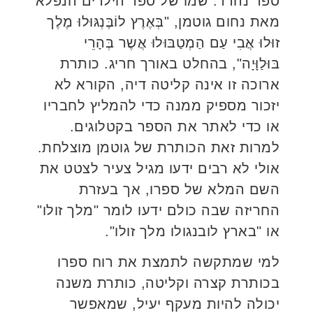
ספר נהדר. שמו של ספר הילדים הנפלא
מאת נחום גוטמן, "בְּאֶרֶץ לוֹבֶּנְגּוּלוּ מֶלֶך
זוּלוּ אֲבִי עַם הַמְטַבּוּלוּ אֲשֶר בְּהָרֵי
בּוּלַוָּיָה", בהחלט באורך חריג. כותרת
ארוכה זו אינה קליטה דיה, הקורא לא
יזכור מספיק ממנה כדי להמליץ לחבריו
או כדי לאתר את הספר בקטלוגים.
למרות זאת הכותרת של גוטמן מוצלחת.
אולי לא רבים ידעו מגיל צעיר לצטט את
השם המלא של ספרו, אך בעזרת
החריזה שבה כולם ידעו לומר "מלך זולו"
או "בארץ לובנגולו מלך זולו".
למי שמתקשה לתמצת את רוח ספרו
בכותרת קצרה וקליטה, כותרת משנה
יכולה להיות מעקף יעיל, שמאפשר