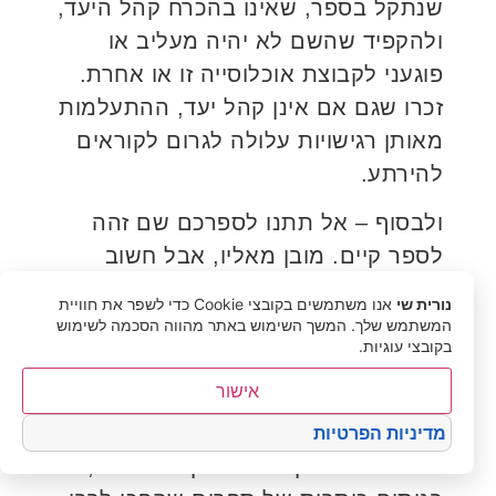
שנתקל בספר, שאינו בהכרח קהל היעד,
ולהקפיד שהשם לא יהיה מעליב או
פוגעני לקבוצת אוכלוסייה זו או אחרת.
זכרו שגם אם אינן קהל יעד, ההתעלמות
מאותן רגישויות עלולה לגרום לקוראים
להירתע.
ולבסוף – אל תתנו לספרכם שם זהה
לספר קיים. מובן מאליו, אבל חשוב
לזכור תמיד לבדוק.
נורית שי
אנו משתמשים בקובצי Cookie כדי לשפר את חוויית
המשתמש שלך. המשך השימוש באתר מהווה הסכמה לשימוש
5 סוגי כותרות נפוצים ברבי מכר
בקובצי עוגיות.
אישור
כאמור, אין כללים כלשהם שעל פיהם
נוכל להיות בטוחים שהכותרת של ספרנו
מדיניות הפרטיות
תמלא את תפקידה השיווקי. עם זאת,