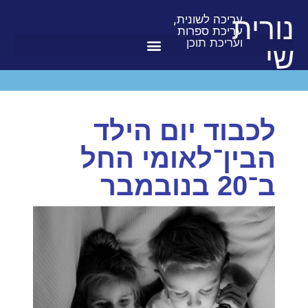
נורית
עריכה לשונית,
עריכת ספרות
ועריכת תוכן
שי
לכבוד יום הילד
הבין־לאומי החל
ב־20 בנובמבר