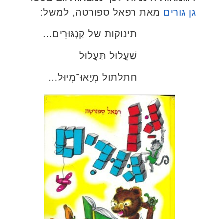
גן גורים
מאת רפאל ספורטה, למשל:
תינוקות של קַנְגּוּרִים…
שַׁעֲלוּל תַּעֲלוּל
חתלתול מְיָאוּ־מְיוּל…