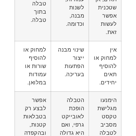
טבלה
שטכנית
לשנות
בתוך
אפשר
מבנה,
טבלה.
לעשות
וכדומה.
זאת.
אין
שינוי מבנה
למחוק או
למחוק או
ייצור
להוסיף
להוסיף
הפתעות
שורות או
תאים
בעריכה.
עמודות
יחידים.
במלואן.
הימנעו
הטבלה
אפשר
מגלישת
הופכת
לבצע רק
טקסט
לאובייקט
בטבלאות
מסביב
גרפי, ואם
קטנות,
לטבלה
היא גדולה
ובהקפדה