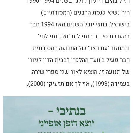
חז"ל בהיברו יוניון קולג'. בשנים 1996-1994
היה נשיא כנסת הרבנים (המסורתיים)
בישראל. בחצי יובל השנים מאז 1994 חבר
במערכת סידור התפילות 'ואני תפילתי'
ובמחזור 'עת רצון' של התנועה המסורתית.
חבר פעיל ב'וועד ההלכה' ו'בבית הדין לגיור'
של תנועה זו. הוציא לאור שני ספרי שירה:
בעמידה (1993), אוי לך אם תזעיקי (2000).