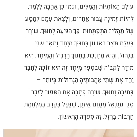
עוֹלַם הָאוֹתִיּוֹת וְהַמִּלִּים, וּכְמוֹ כֵן אַהֲבָה לְלַמֵּד,
לִהְיוֹת זְמִינָה עֲבוּר אֲחֵרִים, וְלָצֵאת עִמָּם לְמַסָּע
שֶׁל תַהֲלִיךְ הִתְפַּתְּחוּת. כָּךְ הִגִּיעָה לְחִנּוּךְ. שִׁירָה
בַּעֲלַת תֹּאַר רִאשׁוֹן בְּחִנּוּךְ מְיֻחָד וְתֹאַר שֵׁנִי
בְּנִהוּל, וְהִיא מְחַנֶּכֶת בַּחִנּוּךְ הָרָגִיל וְהַמְּיֻחָד. הִיא
מוֹדָה לַקב"ה שֶׁבְּסֵפֶר מְיֻחָד זֶה הִיא זוֹכָה לְחַבֵּר
יַחַד אֶת שְׁתֵּי אַהֲבוֹתֶיהָ הַגְּדוֹלוֹת בְּיוֹתֵר –
כְּתִיבָה וְחִנּוּךְ. שִׁירָה כָּתְבָה אֶת הַסִּפּוּר לְזֵכֶר
סֶגֶן נְתַנְאֵל מְנַחֵם אֵיתָן, שֶׁנָּפַל בַּקְּרָב בְּמִלְחֶמֶת
חַרְבוֹת בַּרְזֶל. זֶה סִפְרָהּ הָרִאשׁוֹן.