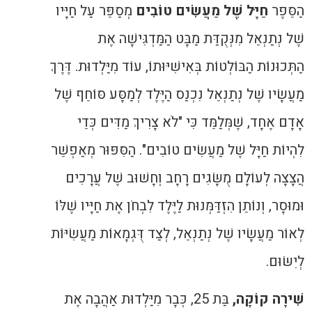
הַסֵּפֶר
חַיָּל שֶׁל מַעֲשִׂים טוֹבִים
מְסַפֵּר עַל חַיָּיו
שֶׁל נְתַנְאֵל מִנְּקֻדַּת מַבָּט הַמַּדְגִּישָׁה אֶת
הַתְּכוּנוֹת הַבּוֹלְטוֹת בְּאִישִׁיּוּתוֹ, עוֹד מִיַּלְדוּת. דֶּרֶךְ
מַעֲשָׂיו שֶׁל נְתַנְאֵל נִכְנַס הַיֶּלֶד לְמַסָּע סּוֹחֵף שֶׁל
אָדָם אֶחָד, שֶׁמְּלַמֵּד כִּי "לֹא צָרִיךְ מַדִּים כְּדֵי
לִהְיוֹת חַיָּל שֶׁל מַעֲשִׂים טוֹבִים". הַסִּפּוּר מְאַפְשֵׁר
הֲצָצָה לְעוֹלָם מֻשָּׂגִים רָחָב וְחָשׁוּב שֶׁל עֲרָכִים
וּמוּסָר, וְנוֹתֵן הִזְדַּמְּנוּת לַיֶּלֶד לִבְחֹן אֶת חַיָּיו שֶׁלּוֹ
לְאוֹר מַעֲשָׂיו שֶׁל נְתַנְאֵל, לְצַד דֻּגְמָאוֹת מַעֲשִׂיּוֹת
לְיִשּׂוּם.
שִׁירָה קוֹקָה,
בַּת 25, כְּבָר מִיַּלְדוּת אַהֲבָה אֶת