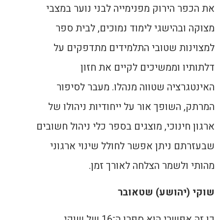
את הכפר הירוק מפנימייה לבני נוער במצבי
מצוקה ובהישגי לימוד נמוכים, לבית ספר
למצוינות שטובי התלמידים מתדפקים על
דלתותיו וממשיכים לקיים את חזון
האינטגרציה שטווה מנהלו. מעבר לסיפור
המרתק, השופך אור על ייחודיות ניהולו של
ארגון חינוכי, מוצגים בספר כלי ניהול חשובים
שבעזרתם ניתן אפשר לחולל שינוי ארגוני
מהותי ולשמר הצלחה לאורך זמן.
שוקי (יהושע) שטאובר
כן זה אפשרי הוא ספרו ה־16 של שוקי